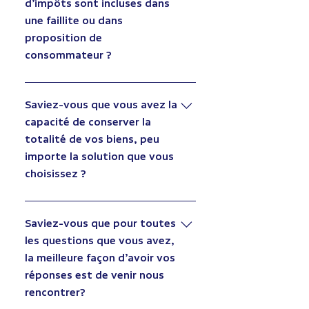
d’impôts sont incluses dans
une faillite ou dans
proposition de
consommateur ?
Certaines dettes d’impôt sont non
libérables dans des situations bien
Saviez-vous que vous avez la
précises. Selon la nature de ces
capacité de conserver la
dettes, il est possible de s’en libérer.
totalité de vos biens, peu
Nous pourrons vous donner la
importe la solution que vous
réponse qui s’applique à vous lors
choisissez ?
d’une première rencontre. N’hésitez
pas à nous contacter, cette
Plus rapidement vous venez nous
rencontre est gratuite et vous
consulter, plus les solutions pour y
Saviez-vous que pour toutes
permettra d’y voir plus clair.
arriver seront nombreuses et
les questions que vous avez,
avantageuses pour vous. De plus,
la meilleure façon d’avoir vos
cette rencontre est gratuite et
réponses est de venir nous
confidentielle.
rencontrer?