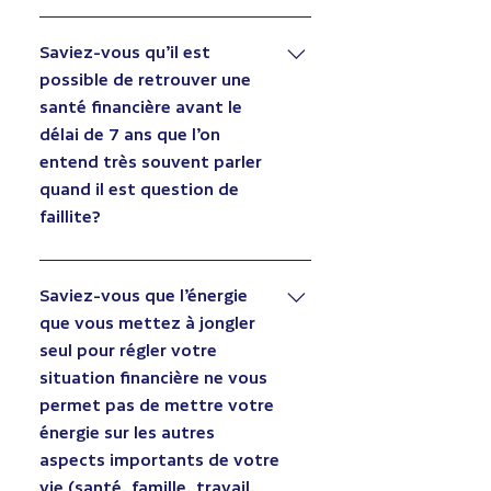
Cette rencontre GRATUITE vous
permettra de poser toutes vos
Saviez-vous qu’il est
questions. Le tout est confidentiel et
possible de retrouver une
vous permettra d’y voir plus clair. Nous
santé financière avant le
prendrons le temps qu’il faut afin de
délai de 7 ans que l’on
vous aider.
entend très souvent parler
quand il est question de
faillite?
Plusieurs pensent qu’il est impossible
après avoir fait faillite une première
Saviez-vous que l’énergie
fois d’obtenir du crédit avant qu’un
que vous mettez à jongler
délai de 7 ans se soit écoulé. Les
seul pour régler votre
clients qui suivent nos conseils et qui
situation financière ne vous
ont une stabilité financière
permet pas de mettre votre
retrouveront la possibilité d’obtenir
énergie sur les autres
du crédit à des taux d’intérêts
aspects importants de votre
intéressants entre 2 et 4 ans après la
vie (santé, famille, travail,